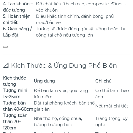
4. Tạo khuôn –
Đổ chất liệu (thạch cao, composite, đồng…)
đúc tượng
vào khuôn
5. Hoàn thiện
Điêu khắc tinh chỉnh, đánh bóng, phủ
chi tiết
màu/bảo vệ
6. Giao hàng /
Tượng sẽ được đóng gói kỹ lưỡng hoặc thi
Lắp đặt
công tại chỗ nếu tượng lớn
📐 Kích Thước & Ứng Dụng Phổ Biến
Kích thước
Ứng dụng
Ghi chú
tượng
Tượng mini
Để bàn làm việc, quà tặng
Có thể làm theo
15–25cm
lưu niệm
ảnh
Tượng bán
Đặt tại phòng khách, bàn thờ
Nét mặt chi tiết
thân 40–60cm
gia tiên
Tượng toàn
Nhà thờ họ, cổng chùa,
Trang trọng, uy
thân 70–
tượng trường học
nghi
120cm