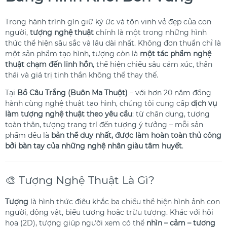
Trong hành trình gìn giữ ký ức và tôn vinh vẻ đẹp của con
người,
tượng nghệ thuật
chính là một trong những hình
thức thể hiện sâu sắc và lâu dài nhất. Không đơn thuần chỉ là
một sản phẩm tạo hình, tượng còn là
một tác phẩm nghệ
thuật chạm đến linh hồn
, thể hiện chiều sâu cảm xúc, thần
thái và giá trị tinh thần không thể thay thế.
Tại
Bồ Câu Trắng (Buôn Ma Thuột)
– với hơn 20 năm đồng
hành cùng nghệ thuật tạo hình, chúng tôi cung cấp
dịch vụ
làm tượng nghệ thuật theo yêu cầu
: từ chân dung, tượng
toàn thân, tượng trang trí đến tượng ý tưởng – mỗi sản
phẩm đều là
bản thể duy nhất, được làm hoàn toàn thủ công
bởi bàn tay của những nghệ nhân giàu tâm huyết
.
🎨 Tượng Nghệ Thuật Là Gì?
Tượng
là hình thức điêu khắc ba chiều thể hiện hình ảnh con
người, động vật, biểu tượng hoặc trừu tượng. Khác với hội
họa (2D), tượng giúp người xem có thể
nhìn – cảm – tương