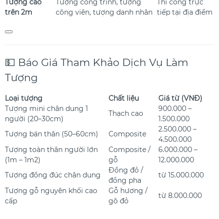
Tượng cao
Tượng công trình, tượng
Thi công trực
trên 2m
công viên, tượng danh nhân
tiếp tại địa điểm
💵 Báo Giá Tham Khảo Dịch Vụ Làm
Tượng
Loại tượng
Chất liệu
Giá từ (VNĐ)
Tượng mini chân dung 1
900.000 –
Thạch cao
người (20–30cm)
1.500.000
2.500.000 –
Tượng bán thân (50–60cm)
Composite
4.500.000
Tượng toàn thân người lớn
Composite /
6.000.000 –
(1m – 1m2)
gỗ
12.000.000
Đồng đỏ /
Tượng đồng đúc chân dung
từ 15.000.000
đồng pha
Tượng gỗ nguyên khối cao
Gỗ hương /
từ 8.000.000
cấp
gõ đỏ