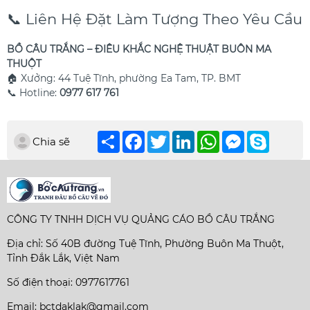
📞 Liên Hệ Đặt Làm Tượng Theo Yêu Cầu
BỒ CÂU TRẮNG – ĐIÊU KHẮC NGHỆ THUẬT BUÔN MA
THUỘT
🏠 Xưởng: 44 Tuệ Tĩnh, phường Ea Tam, TP. BMT
📞 Hotline:
0977 617 761
Chia
Facebook
Twitter
LinkedIn
WhatsApp
Messenger
Skype
Chia sẽ
sẻ
CÔNG TY TNHH DỊCH VỤ QUẢNG CÁO BỒ CÂU TRẮNG
Địa chỉ: Số 40B đường Tuệ Tĩnh, Phường Buôn Ma Thuột,
Tỉnh Đắk Lắk, Việt Nam
Số điện thoại: 0977617761
Email: bctdaklak@gmail.com