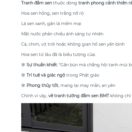
Tranh đầm sen
thuộc dòng
tranh phong cảnh thiên n
Hoa sen hồng, sen trắng nở rộ
Lá sen xanh, gân lá mềm mại
Mặt nước phản chiếu ánh sáng tự nhiên
Cá, chim, vịt trời hoặc không gian hồ sen yên bình
Hoa sen từ lâu đã là biểu tượng của:
🌸
Sự thuần khiết
: “Gần bùn mà chẳng hôi tanh mùi b
🌸
Trí tuệ và giác ngộ
trong Phật giáo
🌸
Phong thủy tốt
, mang lại may mắn, an yên
Chính vì vậy,
vẽ tranh tường đầm sen BMT
không chỉ l