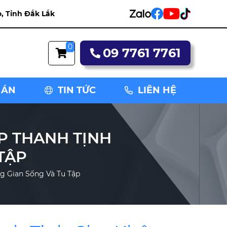
, Tỉnh Đắk Lắk
0
09 7761 7761
 ÁN
TIN TỨC
LIÊN HỆ
P THANH TỊNH
TẬP
g Gian Sống Và Tu Tập