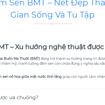
m Sen BMT – Nét Đẹp Th
Gian Sống Và Tu Tập
T – Xu hướng nghệ thuật được y
tại Buôn Ma Thuột (BMT)
đang trở thành xu hướng trang trí được
rị thẩm mỹ, tranh tường đầm sen còn chứa đựng ý nghĩa sâu sắ
 sen nở hoa giữa mặt nước tĩnh lặng
giúp con người cảm nhận 
được ưa chuộng?