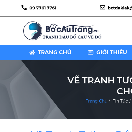
09 7761 7761
bctdaklak
TRANG CHỦ
GIỚI THIỆU
VẼ TRANH TƯ
CH
Trang Chủ
Tin Tức