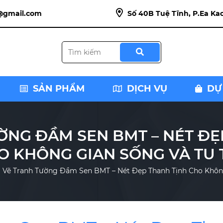
@gmail.com
Số 40B Tuệ Tĩnh, P.Ea Kao
SẢN PHẨM
DỊCH VỤ
DỰ
ỜNG ĐẦM SEN BMT – NÉT ĐẸ
O KHÔNG GIAN SỐNG VÀ TU 
Vẽ Tranh Tường Đầm Sen BMT – Nét Đẹp Thanh Tịnh Cho Khôn