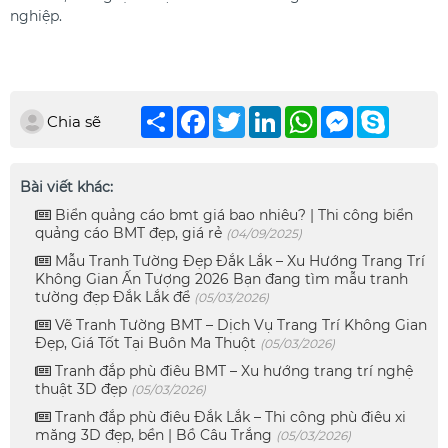
nghiệp.
Chia
Facebook
Twitter
LinkedIn
WhatsApp
Messenger
Skype
Chia sẽ
sẻ
Bài viết khác:
Biển quảng cáo bmt giá bao nhiêu? | Thi công biển
quảng cáo BMT đẹp, giá rẻ
(04/09/2025)
Mẫu Tranh Tường Đẹp Đắk Lắk – Xu Hướng Trang Trí
Không Gian Ấn Tượng 2026 Bạn đang tìm mẫu tranh
tường đẹp Đắk Lắk để
(05/03/2026)
Vẽ Tranh Tường BMT – Dịch Vụ Trang Trí Không Gian
Đẹp, Giá Tốt Tại Buôn Ma Thuột
(05/03/2026)
Tranh đắp phù điêu BMT – Xu hướng trang trí nghệ
thuật 3D đẹp
(05/03/2026)
Tranh đắp phù điêu Đắk Lắk – Thi công phù điêu xi
măng 3D đẹp, bền | Bồ Câu Trắng
(05/03/2026)