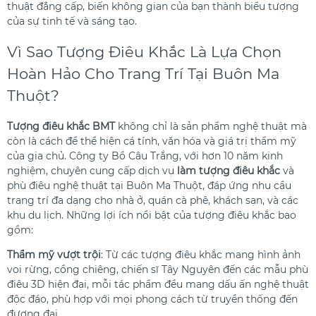
thuật đẳng cấp, biến không gian của bạn thành biểu tượng
của sự tinh tế và sáng tạo.
Vì Sao Tượng Điêu Khắc Là Lựa Chọn
Hoàn Hảo Cho Trang Trí Tại Buôn Ma
Thuột?
Tượng điêu khắc BMT
không chỉ là sản phẩm nghệ thuật mà
còn là cách để thể hiện cá tính, văn hóa và giá trị thẩm mỹ
của gia chủ. Công ty Bồ Câu Trắng, với hơn 10 năm kinh
nghiệm, chuyên cung cấp dịch vụ
làm tượng điêu khắc
và
phù điêu nghệ thuật tại Buôn Ma Thuột, đáp ứng nhu cầu
trang trí đa dạng cho nhà ở, quán cà phê, khách sạn, và các
khu du lịch. Những lợi ích nổi bật của tượng điêu khắc bao
gồm:
Thẩm mỹ vượt trội
: Từ các tượng điêu khắc mang hình ảnh
voi rừng, cồng chiêng, chiến sĩ Tây Nguyên đến các mẫu phù
điêu 3D hiện đại, mỗi tác phẩm đều mang dấu ấn nghệ thuật
độc đáo, phù hợp với mọi phong cách từ truyền thống đến
đương đại.