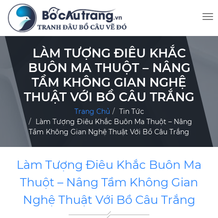
LÀM TƯỢNG ĐIÊU KHẮC
BUÔN MA THUỘT – NÂNG
TẦM KHÔNG GIAN NGHỆ
THUẬT VỚI BỒ CÂU TRẮNG
Trang Chủ
Tin Tức
Làm Tượng Điêu Khắc Buôn Ma Thuột – Nâng
Tầm Không Gian Nghệ Thuật Với Bồ Câu Trắng
Làm Tượng Điêu Khắc Buôn Ma
Thuột – Nâng Tầm Không Gian
Nghệ Thuật Với Bồ Câu Trắng