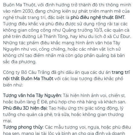
Buôn Ma Thuột, với định hướng trở thành đô thị thông minh
vào năm 2030, đang chứng kiến sự phát triển mạnh mẽ của
nghệ thuật trang trí, đặc biệt là
phù điêu nghệ thuật BMT
.
Tượng điêu khắc và phù điêu được sử dụng rộng rãi tại các
không gian công cộng như Quảng trường 10/3, các quán cà
phê trên đường Lê Thánh Tông, hay khu du lịch ở xã Cư Êbur.
Những tác phẩm điêu khắc mang hình ảnh văn hóa Tây
Nguyên như voi, cồng chiêng, hoặc các nhân vật lịch sử
không chỉ tạo điểm nhấn mà còn góp phần quảng bá bản
sắc địa phương.
Công ty Bồ Câu Trắng đã ghi dấu ấn qua các dự án
trang trí
nội thất Buôn Ma Thuột
với các loại tượng điêu khắc phổ
biến như:
Tượng văn hóa Tây Nguyên
: Tái hiện hình ảnh voi, chiến sĩ,
hoặc buôn làng Ê Đê, phù hợp cho nhà hàng và khách sạn.
Phù điêu 3D hiện đại
: Tạo hiệu ứng thị giác sống động, lý
tưởng cho quán cà phê, trà sữa, hoặc không gian thương
mại.
Tượng phong thủy
: Các mẫu tượng voi, ngựa, hoặc phù điêu
hoa sen, mang lại tài lộc và bình an cho gia đình và doanh