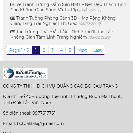
Vẽ Tranh Tường Đầm Sen BMT – Nét Đẹp Thanh Tịnh
Cho Không Gian Sống Và Tu Tập
(05/02/2026)
Tranh Tường Phong Cảnh 3D – Mở Rộng Không
Gian, Tăng Trải Nghiệm Thị Giác
(05/02/2026)
Tạc Tượng Phật Đắk Lắk – Nghệ Thuật Tạo Tác
Không Gian Tâm Linh Trang Nghiêm
(05/02/2026)
Page 1 / 5
1
2
3
4
5
Next
Last
CÔNG TY TNHH DỊCH VỤ QUẢNG CÁO BỒ CÂU TRẮNG
Địa chỉ: Số 40B đường Tuệ Tĩnh, Phường Buôn Ma Thuột,
Tỉnh Đắk Lắk, Việt Nam
Số điện thoại: 0977617761
Email: bctdaklak@gmail.com