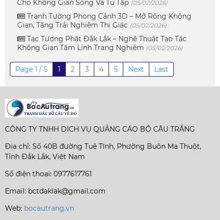
Cho Không Gian Sống Và Tu Tập
(05/02/2026)
Tranh Tường Phong Cảnh 3D – Mở Rộng Không
Gian, Tăng Trải Nghiệm Thị Giác
(05/02/2026)
Tạc Tượng Phật Đắk Lắk – Nghệ Thuật Tạo Tác
Không Gian Tâm Linh Trang Nghiêm
(05/02/2026)
Page 1 / 5
1
2
3
4
5
Next
Last
CÔNG TY TNHH DỊCH VỤ QUẢNG CÁO BỒ CÂU TRẮNG
Địa chỉ: Số 40B đường Tuệ Tĩnh, Phường Buôn Ma Thuột,
Tỉnh Đắk Lắk, Việt Nam
Số điện thoại: 0977617761
Email: bctdaklak@gmail.com
Web:
bocautrang.vn