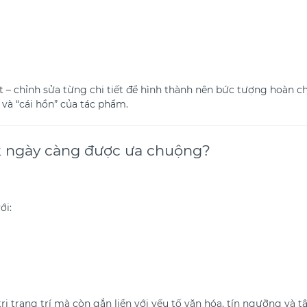
t – chỉnh sửa từng chi tiết để hình thành nên bức tượng hoàn c
 và “cái hồn” của tác phẩm.
ắk ngày càng được ưa chuộng?
ới:
ị trang trí mà còn gắn liền với yếu tố văn hóa, tín ngưỡng và tâ