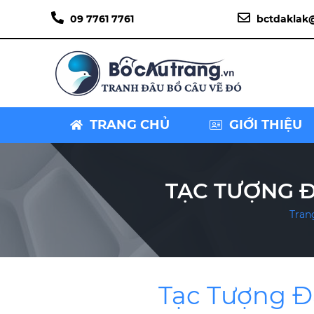
09 7761 7761
bctdaklak
TRANG CHỦ
GIỚI THIỆU
TẠC TƯỢNG Đ
Tran
Tạc Tượng Đ