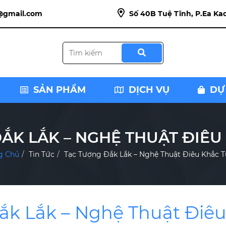
@gmail.com
Số 40B Tuệ Tĩnh, P.Ea Kao
SẢN PHẨM
DỊCH VỤ
DỰ
ẮK LẮK – NGHỆ THUẬT ĐIÊ
g Chủ
Tin Tức
Tạc Tượng Đắk Lắk – Nghệ Thuật Điêu Khắc 
ắk Lắk – Nghệ Thuật Điê