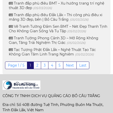
Tranh đắp phù điêu BMT – Xu hướng trang trí nghệ
thuật 3D đẹp
(05/03/2026)
Tranh đắp phù điêu Đắk Lắk – Thi công phù điêu xi
măng 3D đẹp, bền | Bồ Câu Trắng
(05/03/2026)
Vẽ Tranh Tường Đầm Sen BMT – Nét Đẹp Thanh Tịnh
Cho Không Gian Sống Và Tu Tập
(05/02/2026)
Tranh Tường Phong Cảnh 3D – Mở Rộng Không
Gian, Tăng Trải Nghiệm Thị Giác
(05/02/2026)
Tạc Tượng Phật Đắk Lắk – Nghệ Thuật Tạo Tác
Không Gian Tâm Linh Trang Nghiêm
(05/02/2026)
Page 1 / 5
1
2
3
4
5
Next
Last
CÔNG TY TNHH DỊCH VỤ QUẢNG CÁO BỒ CÂU TRẮNG
Địa chỉ: Số 40B đường Tuệ Tĩnh, Phường Buôn Ma Thuột,
Tỉnh Đắk Lắk, Việt Nam