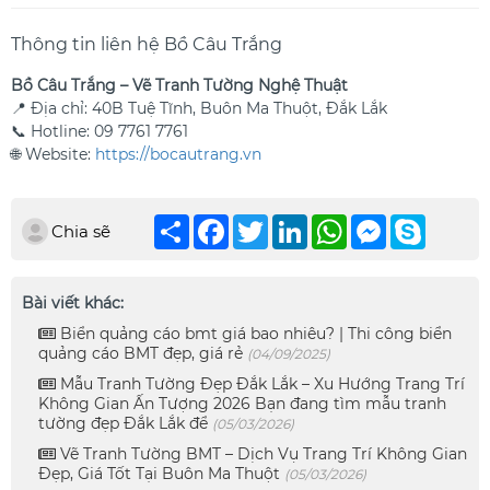
Thông tin liên hệ Bồ Câu Trắng
Bồ Câu Trắng – Vẽ Tranh Tường Nghệ Thuật
📍 Địa chỉ: 40B Tuệ Tĩnh, Buôn Ma Thuột, Đắk Lắk
📞 Hotline: 09 7761 7761
🌐 Website:
https://bocautrang.vn
Chia
Facebook
Twitter
LinkedIn
WhatsApp
Messenger
Skype
Chia sẽ
sẻ
Bài viết khác:
Biển quảng cáo bmt giá bao nhiêu? | Thi công biển
quảng cáo BMT đẹp, giá rẻ
(04/09/2025)
Mẫu Tranh Tường Đẹp Đắk Lắk – Xu Hướng Trang Trí
Không Gian Ấn Tượng 2026 Bạn đang tìm mẫu tranh
tường đẹp Đắk Lắk để
(05/03/2026)
Vẽ Tranh Tường BMT – Dịch Vụ Trang Trí Không Gian
Đẹp, Giá Tốt Tại Buôn Ma Thuột
(05/03/2026)