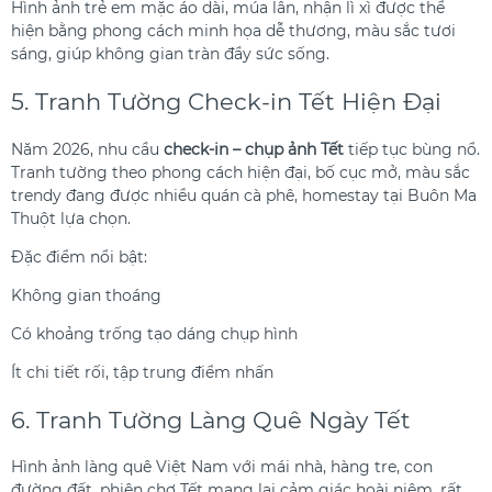
Hình ảnh trẻ em mặc áo dài, múa lân, nhận lì xì được thể
hiện bằng phong cách minh họa dễ thương, màu sắc tươi
sáng, giúp không gian tràn đầy sức sống.
5. Tranh Tường Check-in Tết Hiện Đại
Năm 2026, nhu cầu
check-in – chụp ảnh Tết
tiếp tục bùng nổ.
Tranh tường theo phong cách hiện đại, bố cục mở, màu sắc
trendy đang được nhiều quán cà phê, homestay tại Buôn Ma
Thuột lựa chọn.
Đặc điểm nổi bật:
Không gian thoáng
Có khoảng trống tạo dáng chụp hình
Ít chi tiết rối, tập trung điểm nhấn
6. Tranh Tường Làng Quê Ngày Tết
Hình ảnh làng quê Việt Nam với mái nhà, hàng tre, con
đường đất, phiên chợ Tết mang lại cảm giác hoài niệm, rất