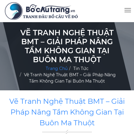
VẼ TRANH NGHỆ THUẬT
BMT – GIẢI PHÁP NÂNG
TẦM KHÔNG GIAN TẠI
BUÔN MA THUỘT
Trang Chủ
Tin Tức
Vẽ Tranh Nghệ Thuật BMT – Giải Pháp Nâng
Tầm Không Gian Tại Buôn Ma Thuột
Vẽ Tranh Nghệ Thuật BMT – Giải
Pháp Nâng Tầm Không Gian Tại
Buôn Ma Thuột