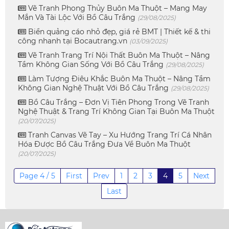
Vẽ Tranh Phong Thủy Buôn Ma Thuột – Mang May
Mắn Và Tài Lộc Với Bồ Câu Trắng
(29/08/2025)
Biển quảng cáo nhỏ đẹp, giá rẻ BMT | Thiết kế & thi
công nhanh tại Bocautrang.vn
(03/09/2025)
Vẽ Tranh Trang Trí Nội Thất Buôn Ma Thuột – Nâng
Tầm Không Gian Sống Với Bồ Câu Trắng
(29/08/2025)
Làm Tượng Điêu Khắc Buôn Ma Thuột – Nâng Tầm
Không Gian Nghệ Thuật Với Bồ Câu Trắng
(29/08/2025)
Bồ Câu Trắng – Đơn Vị Tiên Phong Trong Vẽ Tranh
Nghệ Thuật & Trang Trí Không Gian Tại Buôn Ma Thuột
(20/07/2025)
Tranh Canvas Vẽ Tay – Xu Hướng Trang Trí Cá Nhân
Hóa Được Bồ Câu Trắng Đưa Về Buôn Ma Thuột
(20/07/2025)
Page 4 / 5
First
Prev
1
2
3
4
5
Next
Last