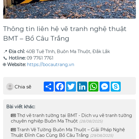
Thông tin liên hệ vẽ tranh nghệ thuật
BMT – Bồ Câu Trắng
📍
Địa chỉ:
40B Tuệ Tĩnh, Buôn Ma Thuột, Đắk Lắk
📞
Hotline:
09 7761 7761
🌐
Website:
https://bocautrang.vn
Chia
Facebook
Twitter
LinkedIn
WhatsApp
Messenger
Skype
Chia sẽ
sẻ
Bài viết khác:
Thợ vẽ tranh tường tại BMT - Dịch vụ vẽ tranh tường
chuyên nghiệp Buôn Ma Thuột
(28/08/2025)
Tranh Vẽ Tường Buôn Ma Thuột – Giải Pháp Nghệ
Thuật Đỉnh Cao Cùng Bồ Câu Trắng
(29/08/2025)