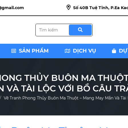
@gmail.com
Số 40B Tuệ Tĩnh, P.Ea Kao
SẢN PHẨM
DỊCH VỤ
DỰ
HONG THỦY BUÔN MA THUỘT
 VÀ TÀI LỘC VỚI BỒ CÂU T
Vẽ Tranh Phong Thủy Buôn Ma Thuột – Mang May Mắn Và Tài 