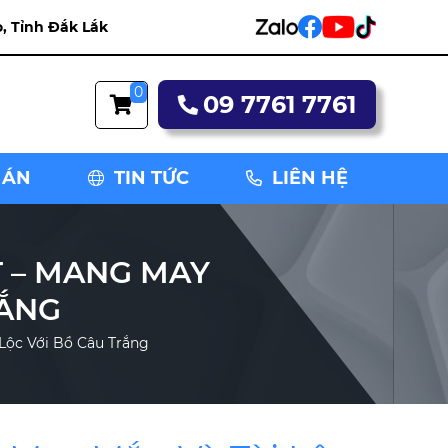
, Tỉnh Đắk Lắk
0
09 7761 7761
 ÁN
TIN TỨC
LIÊN HỆ
 – MANG MAY
RẮNG
Lộc Với Bồ Câu Trắng