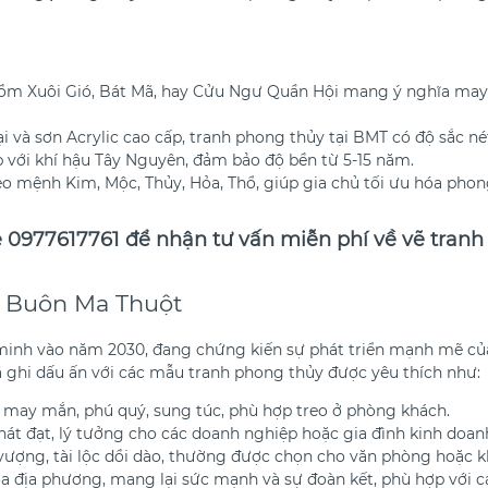
m Xuôi Gió, Bát Mã, hay Cửu Ngư Quần Hội mang ý nghĩa may mắ
i và sơn Acrylic cao cấp, tranh phong thủy tại BMT có độ sắc né
p với khí hậu Tây Nguyên, đảm bảo độ bền từ 5-15 năm.
heo mệnh Kim, Mộc, Thủy, Hỏa, Thổ, giúp gia chủ tối ưu hóa phon
e 0977617761 để nhận tư vấn miễn phí về vẽ tran
i Buôn Ma Thuột
inh vào năm 2030, đang chứng kiến sự phát triển mạnh mẽ của cá
ã ghi dấu ấn với các mẫu tranh phong thủy được yêu thích như:
ự may mắn, phú quý, sung túc, phù hợp treo ở phòng khách.
phát đạt, lý tưởng cho các doanh nghiệp hoặc gia đình kinh doan
vượng, tài lộc dồi dào, thường được chọn cho văn phòng hoặc k
óa địa phương, mang lại sức mạnh và sự đoàn kết, phù hợp với 