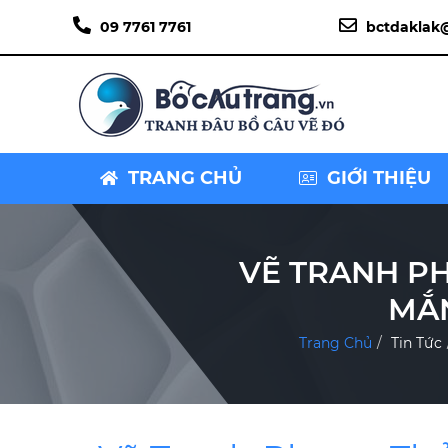
09 7761 7761
bctdaklak
TRANG CHỦ
GIỚI THIỆU
VẼ TRANH P
MẮN
Trang Chủ
Tin Tức