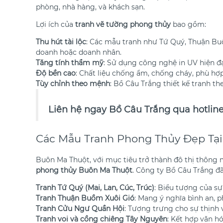
phòng, nhà hàng, và khách sạn.
Lợi ích của
tranh vẽ tường phong thủy
bao gồm:
Thu hút tài lộc
: Các mẫu tranh như Tứ Quý, Thuận Buồ
doanh hoặc doanh nhân.
Tăng tính thẩm mỹ
: Sử dụng công nghệ in UV hiện đạ
Độ bền cao
: Chất liệu chống ẩm, chống cháy, phù hợ
Tùy chỉnh theo mệnh
: Bồ Câu Trắng thiết kế tranh t
Liên hệ ngay Bồ Câu Trắng qua hotlin
Các Mẫu Tranh Phong Thủy Đẹp Tạ
Buôn Ma Thuột, với mục tiêu trở thành đô thị thông m
phong thủy Buôn Ma Thuột
. Công ty Bồ Câu Trắng đ
Tranh Tứ Quý (Mai, Lan, Cúc, Trúc)
: Biểu tượng của s
Tranh Thuận Buồm Xuôi Gió
: Mang ý nghĩa bình an, 
Tranh Cửu Ngư Quần Hội
: Tượng trưng cho sự thịnh 
Tranh voi và cồng chiêng Tây Nguyên
: Kết hợp văn h