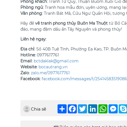
Phòng khách
: Tranh Tứ Quý, Thuận Buồm Xuôi Gió để 
Phòng ngủ
: Tranh hoa mẫu đơn, uyên ương, mang lại
Văn phòng
: Tranh Bát Mã, Cửu Ngư Quần Hội, tượng 
Hãy để
vẽ tranh phong thủy Buôn Ma Thuột
từ Bồ Câu
đáo, mang đậm dấu ấn Tây Nguyên và phong thủy!
Liên hệ ngay
:
Địa chỉ
: Số 40B Tuệ Tĩnh, Phường Ea Kao, TP. Buôn Ma
Hotline
: 0977617761
Email
:
bctdaklak@gmail.com
Website
:
bocautrang.vn
Zalo
:
zalo.me/0977617761
Facebook
:
facebook.com/messages/t/2541458351908
Chia
Facebook
Twitter
LinkedIn
WhatsAp
Mes
Chia sẽ
sẻ