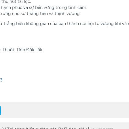
thu hút tài lộc.
 hạnh phúc và sự bền vững trong tình cảm.
trưng cho sự thăng tiến và thịnh vượng.
 Trắng biến không gian của bạn thành nơi hội tụ vượng khí và 
 Thuột, Tỉnh Đắk Lắk.
63
p
senger
Skype