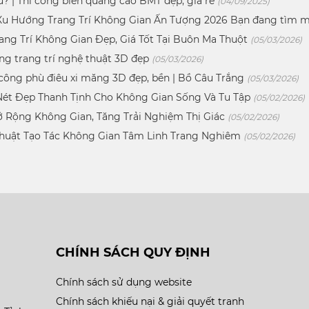
? | Thi công biển quảng cáo BMT đẹp, giá rẻ
(04/09/2025)
Xu Hướng Trang Trí Không Gian Ấn Tượng 2026 Bạn đang tìm m
ng Trí Không Gian Đẹp, Giá Tốt Tại Buôn Ma Thuột
(05/03/2026)
ng trang trí nghệ thuật 3D đẹp
(05/03/2026)
 công phù điêu xi măng 3D đẹp, bền | Bồ Câu Trắng
(05/03/2026)
ét Đẹp Thanh Tịnh Cho Không Gian Sống Và Tu Tập
(05/02/2026)
 Rộng Không Gian, Tăng Trải Nghiệm Thị Giác
(05/02/2026)
Thuật Tạo Tác Không Gian Tâm Linh Trang Nghiêm
(05/02/2026)
CHÍNH SÁCH QUY ĐỊNH
Chính sách sử dụng website
Chính sách khiếu nại & giải quyết tranh