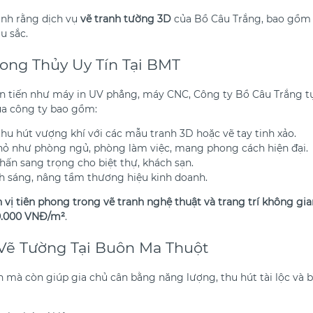
ạnh rằng dịch vụ
vẽ tranh tường 3D
của Bồ Câu Trắng, bao gồm 
u sắc.
hong Thủy Uy Tín Tại BMT
ên tiến như máy in UV phẳng, máy CNC, Công ty Bồ Câu Trắng tự
của công ty bao gồm:
 thu hút vượng khí với các mẫu tranh 3D hoặc vẽ tay tinh xảo.
hỏ như phòng ngủ, phòng làm việc, mang phong cách hiện đại.
hấn sang trọng cho biệt thự, khách sạn.
nh sáng, nâng tầm thương hiệu kinh doanh.
 vị tiên phong trong vẽ tranh nghệ thuật và trang trí không gi
50.000 VNĐ/m²
.
Vẽ Tường Tại Buôn Ma Thuột
 mà còn giúp gia chủ cân bằng năng lượng, thu hút tài lộc và 