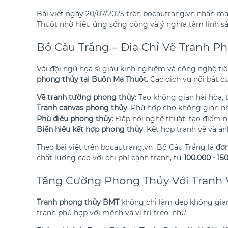
Bài viết ngày 20/07/2025 trên bocautrang.vn nhấn m
Thuột nhờ hiệu ứng sống động và ý nghĩa tâm linh sâ
Bồ Câu Trắng – Địa Chỉ Vẽ Tranh P
Với đội ngũ họa sĩ giàu kinh nghiệm và công nghệ ti
phong thủy tại Buôn Ma Thuột
. Các dịch vụ nổi bật 
Vẽ tranh tường phong thủy
: Tạo không gian hài hòa,
Tranh canvas phong thủy
: Phù hợp cho không gian n
Phù điêu phong thủy
: Đắp nổi nghệ thuật, tạo điểm n
Biển hiệu kết hợp phong thủy
: Kết hợp tranh vẽ và á
Theo bài viết trên bocautrang.vn Bồ Câu Trắng là
đơn
chất lượng cao với chi phí cạnh tranh, từ
100.000 - 1
Tăng Cường Phong Thủy Với Tranh 
Tranh phong thủy BMT
không chỉ làm đẹp không gian
tranh phù hợp với mệnh và vị trí treo, như: