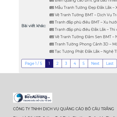
Biển quảng cáo bmt giá bao nhiêu
Mẫu Tranh Tường Đẹp Đắk Lắk – 
Vẽ Tranh Tường BMT – Dịch Vụ Tra
Tranh đắp phù điêu BMT – Xu hướ
Bài viết khác:
Tranh đắp phù điêu Đắk Lắk – Thi
Vẽ Tranh Tường Đầm Sen BMT – N
Tranh Tường Phong Cảnh 3D – Mở
Tạc Tượng Phật Đắk Lắk – Nghệ 
Page 1 / 5
1
2
3
4
5
Next
Last
CÔNG TY TNHH DỊCH VỤ QUẢNG CÁO BỒ CÂU TRẮNG